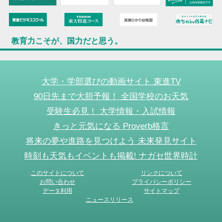
教育力こそが、国力だと思う。
大学・学部選びの動画サイト 東進TV
90日先まで大胆予報！ 全国学校のお天気
受験生必見！ 大学情報・入試情報
きっと元気になる Proverb格言
将来の夢や進路を見つけよう 未来発見サイト
時刻も天気もイベントも掲載! ナガセ世界時計
このサイトについて
リンクについて
お問い合わせ
プライバシーポリシー
データ利用
サイトマップ
ニュースリリース