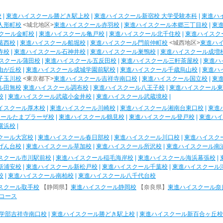
校
|
東進ハイスクール勝どき駅上校
|
東進ハイスクール新宿校 大学受験本科
|
東進ハ
人形町校
<城北地区>
東進ハイスクール赤羽校
|
東進ハイスクール本郷三丁目校
|
東
クール金町校
|
東進ハイスクール亀戸校
|
東進ハイスクール北千住校
|
東進ハイスク
葛西校
|
東進ハイスクール船堀校
|
東進ハイスクール門前仲町校
<城西地区>
東進ハ
寺校
|
東進ハイスクール石神井校
|
東進ハイスクール巣鴨校
|
東進ハイスクール成増
スクール蒲田校
|
東進ハイスクール五反田校
|
東進ハイスクール三軒茶屋校
|
東進ハ
由が丘校
|
東進ハイスクール成城学園前駅校
|
東進ハイスクール千歳烏山校
|
東進ハ
子玉川校
<東京都下>
東進ハイスクール吉祥寺南口校
|
東進ハイスクール国立校
|
東
ル田無校
東進ハイスクール調布校
|
東進ハイスクール八王子校
|
東進ハイスクール東
校
|
東進ハイスクール武蔵小金井校
|
東進ハイスクール武蔵境校
|
イスクール厚木校
|
東進ハイスクール川崎校
|
東進ハイスクール湘南台東口校
|
東進
クールたまプラーザ校
|
東進ハイスクール鶴見校
|
東進ハイスクール登戸校
|
東進ハイ
横浜校
|
クール大宮校
|
東進ハイスクール春日部校
|
東進ハイスクール川口校
|
東進ハイスク
げん台校
|
東進ハイスクール草加校
|
東進ハイスクール所沢校
|
東進ハイスクール南
スクール市川駅前校
|
東進ハイスクール稲毛海岸校
|
東進ハイスクール海浜幕張校
|
新浦安校
|
東進ハイスクール新松戸校
|
東進ハイスクール千葉校
|
東進ハイスクール
校
|
東進ハイスクール南柏校
|
東進ハイスクール八千代台校
スクール取手校
【静岡県】
東進ハイスクール静岡校
【奈良県】
東進ハイスクール奈
コース
学部吉祥寺南口校
|
東進ハイスクール勝どき駅上校
|
東進ハイスクール新百合ヶ丘校