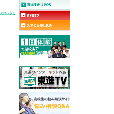
の先頭へ戻る