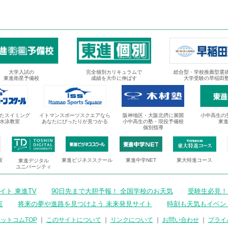
大学入試の
完全個別カリキュラムで
総合型・学校推薦型選
東進衛星予備校
成績を大巾に伸ばす
大学受験の早稲田
たスイミング
イトマンスポーツスクエアなら
阪神地区・大阪北摂に展開
小中高生の
水泳教室
あなたにぴったりが見つかる
小中高生の塾・現役予備校
東
個別指導
校
東進ビジネススクール
東進中学NET
東大特進コース
東進デジタル
ユニバーシティ
ト 東進TV
90日先まで大胆予報！ 全国学校のお天気
受験生必見！
言
将来の夢や進路を見つけよう 未来発見サイト
時刻も天気もイベン
ットコムTOP
｜
このサイトについて
｜
リンクについて
｜
お問い合わせ
｜
プライ