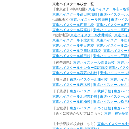
東進ハイスクール校舎一覧
【東京都】<中央地区>
東進ハイスクール市ヶ谷
東進ハイスクール高田馬場校
|
東進ハイスクール
<城東地区>
東進ハイスクール綾瀬校
|
東進ハイス
東進ハイスクール西新井校
|
東進ハイスクール西
東進ハイスクール荻窪校
|
東進ハイスクール高円
<城南地区>
東進ハイスクール大井町校
|
東進ハイ
東進ハイスクール下北沢校
|
東進ハイスクール自
東進ハイスクール中目黒校
|
東進ハイスクール二
東進ハイスクール立川駅北口校
|
東進ハイスクー
東進ハイスクール町田校
|
東進ハイスクール三鷹
【神奈川県】
東進ハイスクール青葉台校
|
東進ハ
東進ハイスクールセンター南駅前校
東進ハイス
東進ハイスクール武蔵小杉校
|
東進ハイスクール
【埼玉県】
東進ハイスクール浦和校
|
東進ハイス
東進ハイスクール志木校
|
東進ハイスクールせん
【千葉県】
東進ハイスクール我孫子校
|
東進ハイ
東進ハイスクール北習志野校
|
東進ハイスクール
東進ハイスクール船橋校
|
東進ハイスクール松戸
【茨城県】
東進ハイスクールつくば校
|
東進ハイ
【近くに校舎がない方はこちら】
東進 在宅受講
【中学部設置校舎はこちら】
東進ハイスクール中