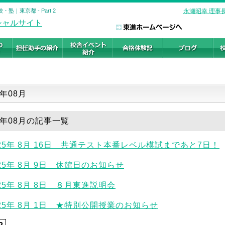
塾｜東京都 - Part 2
永瀬昭幸 理事
一覧
5年08月
25年08月の記事一覧
025年 8月 16日 共通テスト本番レベル模試まであと7日！
025年 8月 9日 休館日のお知らせ
025年 8月 8日 ８月東進説明会
025年 8月 1日 ★特別公開授業のお知らせ