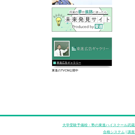
東進広告ギャラリー
東進のTVCM公開中
大学受験予備校・塾の東進ハイスクール武蔵
合格システム
|
講座