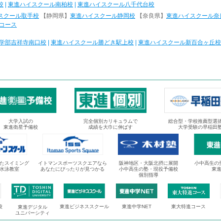
校
|
東進ハイスクール南柏校
|
東進ハイスクール八千代台校
スクール取手校
【静岡県】
東進ハイスクール静岡校
【奈良県】
東進ハイスクール奈
コース
学部吉祥寺南口校
|
東進ハイスクール勝どき駅上校
|
東進ハイスクール新百合ヶ丘校
大学入試の
完全個別カリキュラムで
総合型・学校推薦型選
東進衛星予備校
成績を大巾に伸ばす
大学受験の早稲田
たスイミング
イトマンスポーツスクエアなら
阪神地区・大阪北摂に展開
小中高生の
水泳教室
あなたにぴったりが見つかる
小中高生の塾・現役予備校
東
個別指導
校
東進ビジネススクール
東進中学NET
東大特進コース
東進デジタル
ユニバーシティ