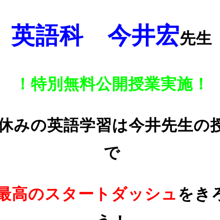
英語科 今井宏
先生
！特別無料公開授業実施！
休みの英語学習は今井先生の
で
最高のスタートダッシュ
をき