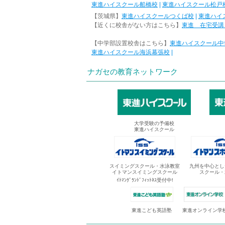
東進ハイスクール船橋校
|
東進ハイスクール松戸
【茨城県】
東進ハイスクールつくば校
|
東進ハイ
【近くに校舎がない方はこちら】
東進 在宅受講
【中学部設置校舎はこちら】
東進ハイスクール中
東進ハイスクール海浜幕張校
|
ナガセの教育ネットワーク
大学受験の予備校
東進ハイスクール
スイミングスクール・水泳教室
九州を中心とし
イトマンスイミングスクール
スクール・
ｲﾄﾏﾝｸﾞﾗﾝﾄﾞﾌｨｯﾄﾈｽ受付中!
東進オンライン学
東進こども英語塾