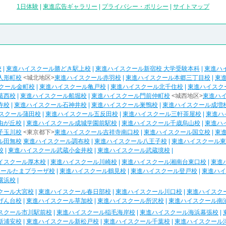
1日体験
|
東進広告ギャラリー
|
プライバシー・ポリシー
|
サイトマップ
校
|
東進ハイスクール勝どき駅上校
|
東進ハイスクール新宿校 大学受験本科
|
東進ハ
人形町校
<城北地区>
東進ハイスクール赤羽校
|
東進ハイスクール本郷三丁目校
|
東
クール金町校
|
東進ハイスクール亀戸校
|
東進ハイスクール北千住校
|
東進ハイスク
葛西校
|
東進ハイスクール船堀校
|
東進ハイスクール門前仲町校
<城西地区>
東進ハ
寺校
|
東進ハイスクール石神井校
|
東進ハイスクール巣鴨校
|
東進ハイスクール成増
スクール蒲田校
|
東進ハイスクール五反田校
|
東進ハイスクール三軒茶屋校
|
東進ハ
由が丘校
|
東進ハイスクール成城学園前駅校
|
東進ハイスクール千歳烏山校
|
東進ハ
子玉川校
<東京都下>
東進ハイスクール吉祥寺南口校
|
東進ハイスクール国立校
|
東
ル田無校
東進ハイスクール調布校
|
東進ハイスクール八王子校
|
東進ハイスクール東
校
|
東進ハイスクール武蔵小金井校
|
東進ハイスクール武蔵境校
|
イスクール厚木校
|
東進ハイスクール川崎校
|
東進ハイスクール湘南台東口校
|
東進
クールたまプラーザ校
|
東進ハイスクール鶴見校
|
東進ハイスクール登戸校
|
東進ハイ
横浜校
|
クール大宮校
|
東進ハイスクール春日部校
|
東進ハイスクール川口校
|
東進ハイスク
げん台校
|
東進ハイスクール草加校
|
東進ハイスクール所沢校
|
東進ハイスクール南
スクール市川駅前校
|
東進ハイスクール稲毛海岸校
|
東進ハイスクール海浜幕張校
|
新浦安校
|
東進ハイスクール新松戸校
|
東進ハイスクール千葉校
|
東進ハイスクール