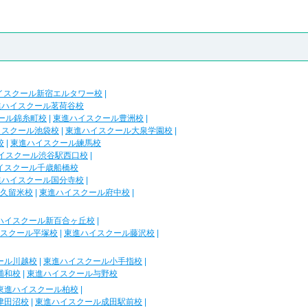
イスクール新宿エルタワー校
|
進ハイスクール茗荷谷校
ール錦糸町校
|
東進ハイスクール豊洲校
|
イスクール池袋校
|
東進ハイスクール大泉学園校
|
校
|
東進ハイスクール練馬校
イスクール渋谷駅西口校
|
イスクール千歳船橋校
進ハイスクール国分寺校
|
久留米校
|
東進ハイスクール府中校
|
ハイスクール新百合ヶ丘校
|
スクール平塚校
|
東進ハイスクール藤沢校
|
ール川越校
|
東進ハイスクール小手指校
|
浦和校
|
東進ハイスクール与野校
東進ハイスクール柏校
|
津田沼校
|
東進ハイスクール成田駅前校
|