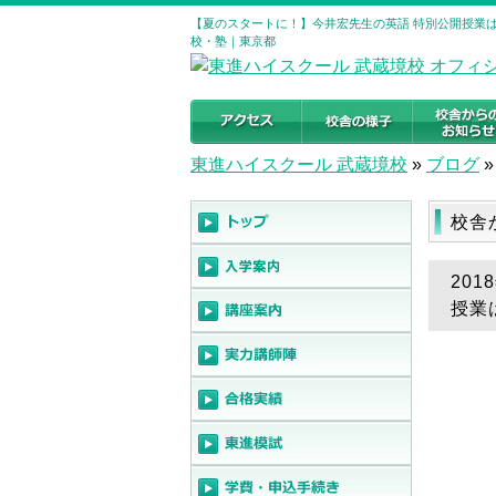
【夏のスタートに！】今井宏先生の英語 特別公開授業は1
校・塾｜東京都
東進ハイスクール 武蔵境校
»
ブログ
»
校舎
20
授業