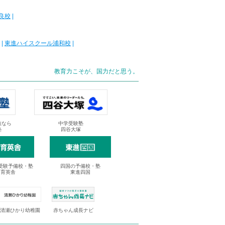
良校
|
|
東進ハイスクール浦和校
|
教育力こそが、国力だと思う。
抜なら
中学受験塾
塾
四谷大塚
受験予備校・塾
四国の予備校・塾
進育英舎
東進四国
清瀬ひかり幼稚園
赤ちゃん成長ナビ