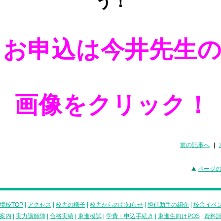
う！
お申込は今井先生
画像をクリック！
前の記事へ
|
ページ
境校TOP
|
アクセス
|
校舎の様子
|
校舎からのお知らせ
|
担任助手の紹介
|
校舎イベ
案内
|
実力講師陣
|
合格実績
|
東進模試
|
学費・申込手続き
|
東進生向けPOS
|
資料