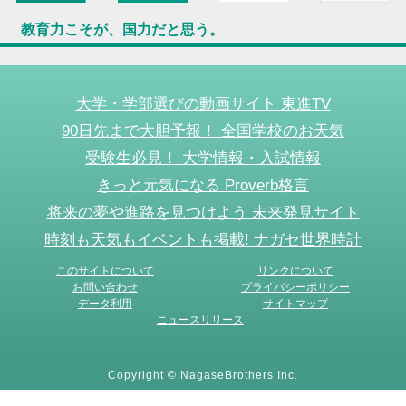
教育力こそが、国力だと思う。
大学・学部選びの動画サイト 東進TV
90日先まで大胆予報！ 全国学校のお天気
受験生必見！ 大学情報・入試情報
きっと元気になる Proverb格言
将来の夢や進路を見つけよう 未来発見サイト
時刻も天気もイベントも掲載! ナガセ世界時計
このサイトについて
リンクについて
お問い合わせ
プライバシーポリシー
データ利用
サイトマップ
ニュースリリース
Copyright © NagaseBrothers Inc.