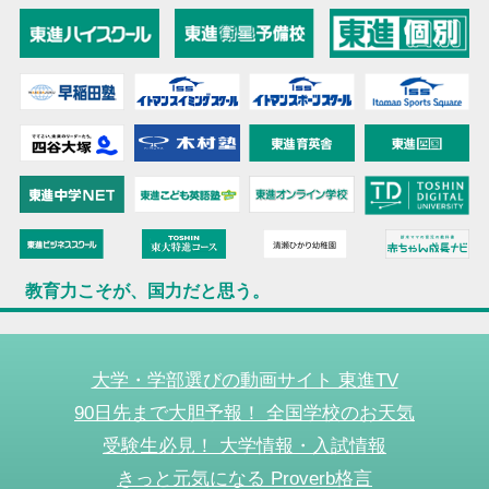
教育力こそが、国力だと思う。
大学・学部選びの動画サイト 東進TV
90日先まで大胆予報！ 全国学校のお天気
受験生必見！ 大学情報・入試情報
きっと元気になる Proverb格言