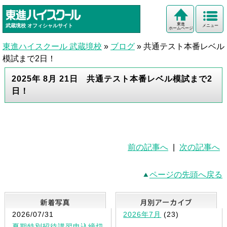
東進
武蔵境校
オフィシャルサイト
メニュー
ホームページ
東進ハイスクール 武蔵境校
»
ブログ
»
共通テスト本番レベル
模試まで2日！
2025年 8月 21日 共通テスト本番レベル模試まで2
日！
前の記事へ
|
次の記事へ
ページの先頭へ戻る
新着写真
2026/07/31
2026年7月
(23)
夏期特別招待講習申込締切