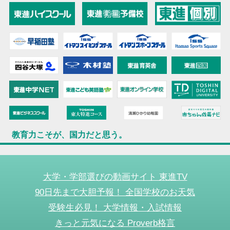
教育力こそが、国力だと思う。
大学・学部選びの動画サイト 東進TV
90日先まで大胆予報！ 全国学校のお天気
受験生必見！ 大学情報・入試情報
きっと元気になる Proverb格言