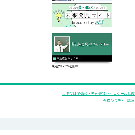
東進広告ギャラリー
東進のTVCM公開中
大学受験予備校・塾の東進ハイスクール武蔵
合格システム
|
講座