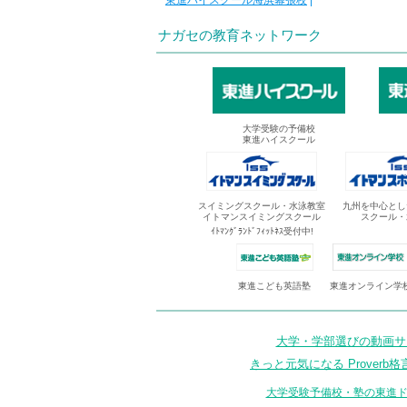
東進ハイスクール海浜幕張校
|
ナガセの教育ネットワーク
大学受験の予備校
東進ハイスクール
スイミングスクール・水泳教室
九州を中心とし
イトマンスイミングスクール
スクール・
ｲﾄﾏﾝｸﾞﾗﾝﾄﾞﾌｨｯﾄﾈｽ受付中!
東進オンライン学
東進こども英語塾
大学・学部選びの動画サイ
きっと元気になる Proverb格
大学受験予備校・塾の東進ド