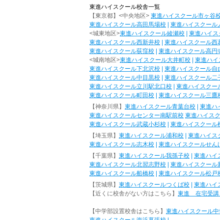
東進ハイスクール校舎一覧
【東京都】<中央地区>
東進ハイスクール市ヶ谷
東進ハイスクール高田馬場校
|
東進ハイスクール
<城東地区>
東進ハイスクール綾瀬校
|
東進ハイス
東進ハイスクール西新井校
|
東進ハイスクール西
東進ハイスクール荻窪校
|
東進ハイスクール高円
<城南地区>
東進ハイスクール大井町校
|
東進ハイ
東進ハイスクール下北沢校
|
東進ハイスクール自
東進ハイスクール中目黒校
|
東進ハイスクール二
東進ハイスクール立川駅北口校
|
東進ハイスクー
東進ハイスクール町田校
|
東進ハイスクール三鷹
【神奈川県】
東進ハイスクール青葉台校
|
東進ハ
東進ハイスクールセンター南駅前校
東進ハイス
東進ハイスクール武蔵小杉校
|
東進ハイスクール
【埼玉県】
東進ハイスクール浦和校
|
東進ハイス
東進ハイスクール志木校
|
東進ハイスクールせん
【千葉県】
東進ハイスクール我孫子校
|
東進ハイ
東進ハイスクール北習志野校
|
東進ハイスクール
東進ハイスクール船橋校
|
東進ハイスクール松戸
【茨城県】
東進ハイスクールつくば校
|
東進ハイ
【近くに校舎がない方はこちら】
東進 在宅受講
【中学部設置校舎はこちら】
東進ハイスクール中