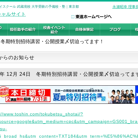
ハイスクール 武蔵境校 大学受験の予備校・塾｜東京都
永瀬昭幸 理事
冬期特別招待講習・公開授業〆切迫ってます！
からのお知らせ
25年 12月 24日 冬期特別招待講習・公開授業〆切迫ってま
://www.toshin.com/tokubetsu_shotai/?
source=google&utm_medium=cpc&utm_campaign=GS001_bra
su-
ai_broad_hs&utm_content=TXT184&utm_term=%E5%86%AC