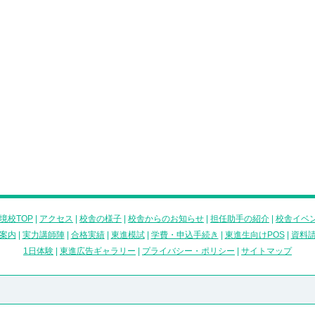
境校TOP
|
アクセス
|
校舎の様子
|
校舎からのお知らせ
|
担任助手の紹介
|
校舎イベ
案内
|
実力講師陣
|
合格実績
|
東進模試
|
学費・申込手続き
|
東進生向けPOS
|
資料
1日体験
|
東進広告ギャラリー
|
プライバシー・ポリシー
|
サイトマップ