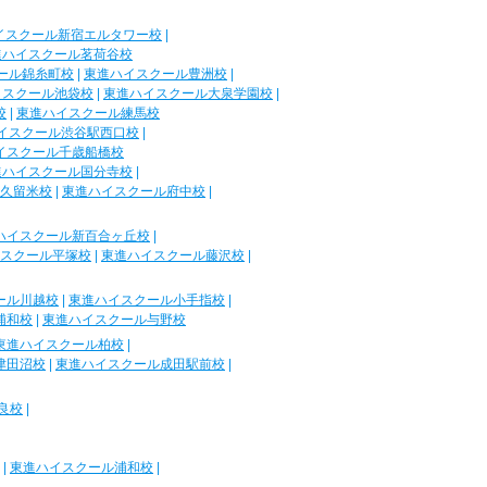
イスクール新宿エルタワー校
|
進ハイスクール茗荷谷校
ール錦糸町校
|
東進ハイスクール豊洲校
|
イスクール池袋校
|
東進ハイスクール大泉学園校
|
校
|
東進ハイスクール練馬校
イスクール渋谷駅西口校
|
イスクール千歳船橋校
進ハイスクール国分寺校
|
久留米校
|
東進ハイスクール府中校
|
ハイスクール新百合ヶ丘校
|
スクール平塚校
|
東進ハイスクール藤沢校
|
ール川越校
|
東進ハイスクール小手指校
|
浦和校
|
東進ハイスクール与野校
東進ハイスクール柏校
|
津田沼校
|
東進ハイスクール成田駅前校
|
良校
|
|
東進ハイスクール浦和校
|