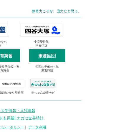
教育力こそが、国力だと思う。
抜なら
中学受験塾
塾
四谷大塚
受験予備校・塾
四国の予備校・塾
進育英舎
東進四国
清瀬ひかり幼稚園
赤ちゃん成長ナビ
 大学情報・入試情報
トも掲載! ナガセ世界時計
バシーポリシー
｜
データ利用