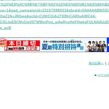
F%20%E8%AC%9B%E7%BF%92%20%E6%9D%B1%E9%80%B2
rce=1&gad_campaignid=23167098933&gbraid=0AAAAABWSSI
l3aZ2lkyJRGeg&gclid=Cj0KCQiAjJTKBhCjARIsAIMC44-
lCi5LtwE8CMxCwV07WWniPmt_wAwRyoHpFHwkgFULNAAUzE
w_wcB
前の記事へ
|
ページ