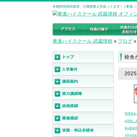
冬期特別招待講習・公開授業〆切迫ってます！ | 東進
東進ハイスクール 武蔵境校
»
ブログ
»
校舎
20
https
utm_
kubet
shot