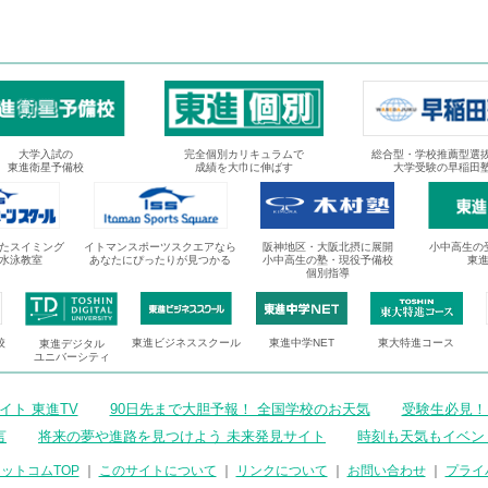
大学入試の
完全個別カリキュラムで
総合型・学校推薦型選
東進衛星予備校
成績を大巾に伸ばす
大学受験の早稲田
たスイミング
イトマンスポーツスクエアなら
阪神地区・大阪北摂に展開
小中高生の
水泳教室
あなたにぴったりが見つかる
小中高生の塾・現役予備校
東
個別指導
校
東進ビジネススクール
東進中学NET
東大特進コース
東進デジタル
ユニバーシティ
ト 東進TV
90日先まで大胆予報！ 全国学校のお天気
受験生必見！
言
将来の夢や進路を見つけよう 未来発見サイト
時刻も天気もイベン
ットコムTOP
｜
このサイトについて
｜
リンクについて
｜
お問い合わせ
｜
プライ