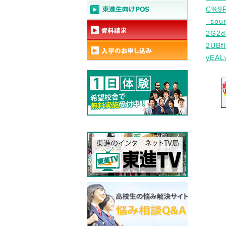
C%9
_sou
2G2d
2UBf
yEAL