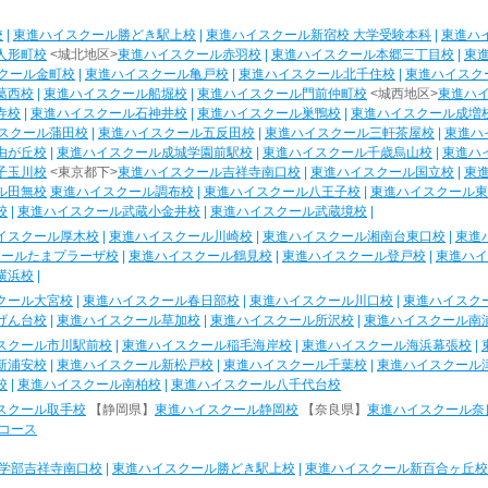
校
|
東進ハイスクール勝どき駅上校
|
東進ハイスクール新宿校 大学受験本科
|
東進ハ
人形町校
<城北地区>
東進ハイスクール赤羽校
|
東進ハイスクール本郷三丁目校
|
東
クール金町校
|
東進ハイスクール亀戸校
|
東進ハイスクール北千住校
|
東進ハイスク
葛西校
|
東進ハイスクール船堀校
|
東進ハイスクール門前仲町校
<城西地区>
東進ハ
寺校
|
東進ハイスクール石神井校
|
東進ハイスクール巣鴨校
|
東進ハイスクール成増
スクール蒲田校
|
東進ハイスクール五反田校
|
東進ハイスクール三軒茶屋校
|
東進ハ
由が丘校
|
東進ハイスクール成城学園前駅校
|
東進ハイスクール千歳烏山校
|
東進ハ
子玉川校
<東京都下>
東進ハイスクール吉祥寺南口校
|
東進ハイスクール国立校
|
東
ル田無校
東進ハイスクール調布校
|
東進ハイスクール八王子校
|
東進ハイスクール東
校
|
東進ハイスクール武蔵小金井校
|
東進ハイスクール武蔵境校
|
イスクール厚木校
|
東進ハイスクール川崎校
|
東進ハイスクール湘南台東口校
|
東進
クールたまプラーザ校
|
東進ハイスクール鶴見校
|
東進ハイスクール登戸校
|
東進ハイ
横浜校
|
クール大宮校
|
東進ハイスクール春日部校
|
東進ハイスクール川口校
|
東進ハイスク
げん台校
|
東進ハイスクール草加校
|
東進ハイスクール所沢校
|
東進ハイスクール南
スクール市川駅前校
|
東進ハイスクール稲毛海岸校
|
東進ハイスクール海浜幕張校
|
新浦安校
|
東進ハイスクール新松戸校
|
東進ハイスクール千葉校
|
東進ハイスクール
校
|
東進ハイスクール南柏校
|
東進ハイスクール八千代台校
スクール取手校
【静岡県】
東進ハイスクール静岡校
【奈良県】
東進ハイスクール奈
コース
学部吉祥寺南口校
|
東進ハイスクール勝どき駅上校
|
東進ハイスクール新百合ヶ丘校