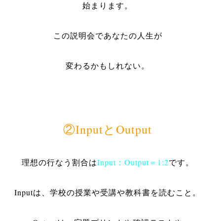
始まります。
この説明会であなたの人生が
変わるかもしれない。
②
Input
と
Output
理想の行なう割合は
Input
：
Output
＝1:2
です。
Input
は、学校の授業や受講や教科書を読むこと。