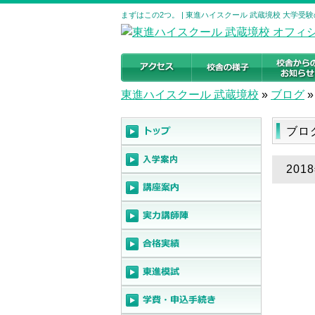
まずはこの2つ。 | 東進ハイスクール 武蔵境校 大学受
東進ハイスクール 武蔵境校
»
ブログ
»
ブロ
201