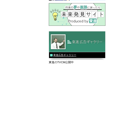
東進広告ギャラリー
東進のTVCM公開中