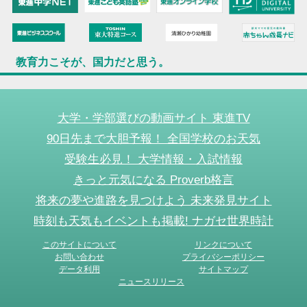
教育力こそが、国力だと思う。
大学・学部選びの動画サイト 東進TV
90日先まで大胆予報！ 全国学校のお天気
受験生必見！ 大学情報・入試情報
きっと元気になる Proverb格言
将来の夢や進路を見つけよう 未来発見サイト
時刻も天気もイベントも掲載! ナガセ世界時計
このサイトについて
リンクについて
お問い合わせ
プライバシーポリシー
データ利用
サイトマップ
ニュースリリース