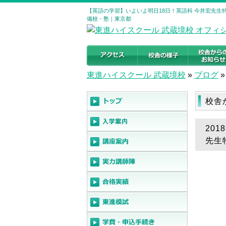
【英語の学習】いよいよ明日18日！英語科 今井宏先生特
備校・塾｜東京都
東進ハイスクール 武蔵境校
»
ブログ
»
校舎
20
先生