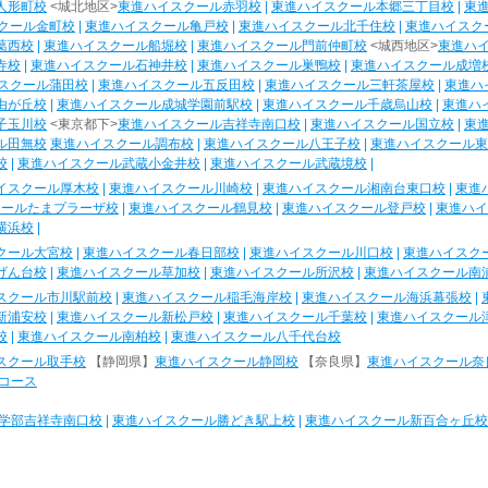
人形町校
<城北地区>
東進ハイスクール赤羽校
|
東進ハイスクール本郷三丁目校
|
東
クール金町校
|
東進ハイスクール亀戸校
|
東進ハイスクール北千住校
|
東進ハイスク
葛西校
|
東進ハイスクール船堀校
|
東進ハイスクール門前仲町校
<城西地区>
東進ハ
寺校
|
東進ハイスクール石神井校
|
東進ハイスクール巣鴨校
|
東進ハイスクール成増
スクール蒲田校
|
東進ハイスクール五反田校
|
東進ハイスクール三軒茶屋校
|
東進ハ
由が丘校
|
東進ハイスクール成城学園前駅校
|
東進ハイスクール千歳烏山校
|
東進ハ
子玉川校
<東京都下>
東進ハイスクール吉祥寺南口校
|
東進ハイスクール国立校
|
東
ル田無校
東進ハイスクール調布校
|
東進ハイスクール八王子校
|
東進ハイスクール東
校
|
東進ハイスクール武蔵小金井校
|
東進ハイスクール武蔵境校
|
イスクール厚木校
|
東進ハイスクール川崎校
|
東進ハイスクール湘南台東口校
|
東進
クールたまプラーザ校
|
東進ハイスクール鶴見校
|
東進ハイスクール登戸校
|
東進ハイ
横浜校
|
クール大宮校
|
東進ハイスクール春日部校
|
東進ハイスクール川口校
|
東進ハイスク
げん台校
|
東進ハイスクール草加校
|
東進ハイスクール所沢校
|
東進ハイスクール南
スクール市川駅前校
|
東進ハイスクール稲毛海岸校
|
東進ハイスクール海浜幕張校
|
新浦安校
|
東進ハイスクール新松戸校
|
東進ハイスクール千葉校
|
東進ハイスクール
校
|
東進ハイスクール南柏校
|
東進ハイスクール八千代台校
スクール取手校
【静岡県】
東進ハイスクール静岡校
【奈良県】
東進ハイスクール奈
コース
学部吉祥寺南口校
|
東進ハイスクール勝どき駅上校
|
東進ハイスクール新百合ヶ丘校