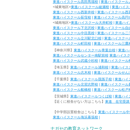
東進ハイスクール高田馬場校
|
東進ハイスクール
<城東地区>
東進ハイスクール綾瀬校
|
東進ハイス
東進ハイスクール西新井校
|
東進ハイスクール西
東進ハイスクール荻窪校
|
東進ハイスクール高円
<城南地区>
東進ハイスクール大井町校
|
東進ハイ
東進ハイスクール下北沢校
|
東進ハイスクール自
東進ハイスクール中目黒校
|
東進ハイスクール二
東進ハイスクール立川駅北口校
|
東進ハイスクー
東進ハイスクール町田校
|
東進ハイスクール三鷹
【神奈川県】
東進ハイスクール青葉台校
|
東進ハ
東進ハイスクールセンター南駅前校
東進ハイス
東進ハイスクール武蔵小杉校
|
東進ハイスクール
【埼玉県】
東進ハイスクール浦和校
|
東進ハイス
東進ハイスクール志木校
|
東進ハイスクールせん
【千葉県】
東進ハイスクール我孫子校
|
東進ハイ
東進ハイスクール北習志野校
|
東進ハイスクール
東進ハイスクール船橋校
|
東進ハイスクール松戸
【茨城県】
東進ハイスクールつくば校
|
東進ハイ
【近くに校舎がない方はこちら】
東進 在宅受講
【中学部設置校舎はこちら】
東進ハイスクール中
東進ハイスクール海浜幕張校
|
ナガセの教育ネットワーク