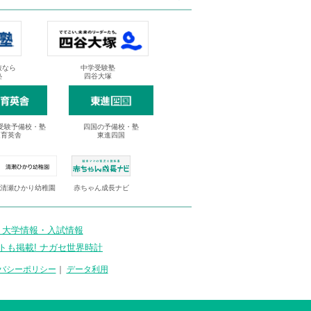
抜なら
中学受験塾
塾
四谷大塚
受験予備校・塾
四国の予備校・塾
進育英舎
東進四国
清瀬ひかり幼稚園
赤ちゃん成長ナビ
 大学情報・入試情報
トも掲載! ナガセ世界時計
バシーポリシー
｜
データ利用