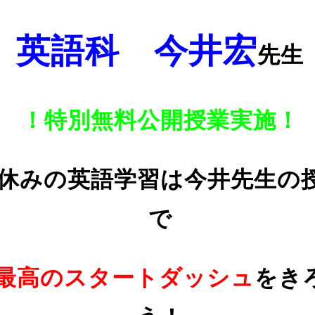
英語科 今井宏
先生
！特別無料公開授業実施！
休みの英語学習は今井先生の
で
最高のスタートダッシュ
をき