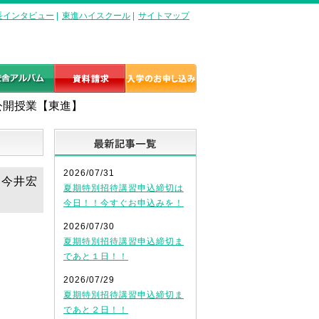
長インタビュー
|
東進ハイスクール
|
サイトマップ
公開授業【東進】
最新記事一覧
2026/07/31
 今井宏
夏期特別招待講習申込締切は
今日！！今すぐお申込みを！
2026/07/30
夏期特別招待講習申込締切ま
であと１日！！
2026/07/29
夏期特別招待講習申込締切ま
であと２日！！