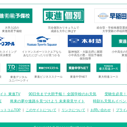
大学入試の
完全個別カリキュラムで
総合型・学校推薦型選
東進衛星予備校
成績を大巾に伸ばす
大学受験の早稲田
たスイミング
イトマンスポーツスクエアなら
阪神地区・大阪北摂に展開
小中高生の
水泳教室
あなたにぴったりが見つかる
小中高生の塾・現役予備校
東
個別指導
校
東進ビジネススクール
東進中学NET
東大特進コース
東進デジタル
ユニバーシティ
ト 東進TV
90日先まで大胆予報！ 全国学校のお天気
受験生必見！
言
将来の夢や進路を見つけよう 未来発見サイト
時刻も天気もイベン
ットコムTOP
｜
このサイトについて
｜
リンクについて
｜
お問い合わせ
｜
プライ