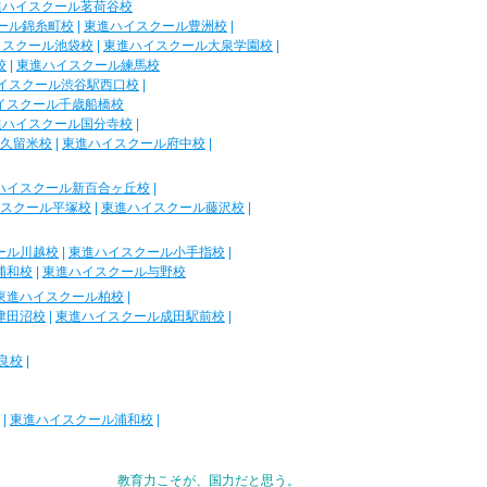
進ハイスクール茗荷谷校
ール錦糸町校
|
東進ハイスクール豊洲校
|
イスクール池袋校
|
東進ハイスクール大泉学園校
|
校
|
東進ハイスクール練馬校
イスクール渋谷駅西口校
|
イスクール千歳船橋校
進ハイスクール国分寺校
|
久留米校
|
東進ハイスクール府中校
|
ハイスクール新百合ヶ丘校
|
スクール平塚校
|
東進ハイスクール藤沢校
|
ール川越校
|
東進ハイスクール小手指校
|
浦和校
|
東進ハイスクール与野校
東進ハイスクール柏校
|
津田沼校
|
東進ハイスクール成田駅前校
|
良校
|
|
東進ハイスクール浦和校
|
教育力こそが、国力だと思う。