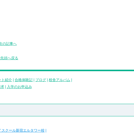
次の記事へ
の先頭へ戻る
ント紹介
|
合格体験記
|
ブログ
|
校舎アルバム
|
請求
|
入学のお申込み
イスクール新宿エルタワー校
|