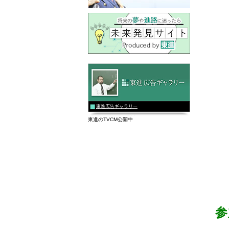
東進広告ギャラリー
東進のTVCM公開中
参