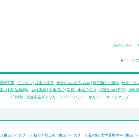
前の記事へ
|
ページ
境校TOP
|
アクセス
|
校舎の様子
|
校舎からのお知らせ
|
担任助手の紹介
|
校舎イベ
案内
|
実力講師陣
|
合格実績
|
東進模試
|
学費・申込手続き
|
東進生向けPOS
|
資料
1日体験
|
東進広告ギャラリー
|
プライバシー・ポリシー
|
サイトマップ
校
|
東進ハイスクール勝どき駅上校
|
東進ハイスクール新宿校 大学受験本科
|
東進ハ