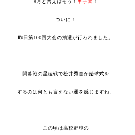
8
月と言えばそう！
甲子園
！
ついに！
昨日第
100
回大会の抽選が行われました。
開幕戦の星稜戦で松井秀喜が始球式を
するのは何とも言えない運を感じますね。
この頃は高校野球の