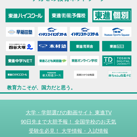
教育力こそが、国力だと思う。
大学・学部選びの動画サイト 東進TV
90日先まで大胆予報！ 全国学校のお天気
受験生必見！ 大学情報・入試情報