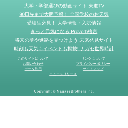
大学・学部選びの動画サイト 東進TV
90日先まで大胆予報！ 全国学校のお天気
受験生必見！ 大学情報・入試情報
きっと元気になる Proverb格言
将来の夢や進路を見つけよう 未来発見サイト
時刻も天気もイベントも掲載! ナガセ世界時計
このサイトについて
リンクについて
お問い合わせ
プライバシーポリシー
データ利用
サイトマップ
ニュースリリース
Copyright © NagaseBrothers Inc.