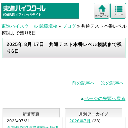
東進
武蔵境校
オフィシャルサイト
メニュー
ホームページ
東進ハイスクール 武蔵境校
»
ブログ
»
共通テスト本番レベル
模試まで残り6日
2025年 8月 17日 共通テスト本番レベル模試まで残
り6日
前の記事へ
|
次の記事へ
ページの先頭へ戻る
新着写真
2026/07/31
2026年7月
(23)
夏期特別招待講習申込締切