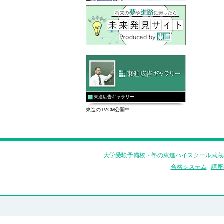
東進広告ギャラリー
東進のTVCM公開中
大学受験予備校・塾の東進ハイスクール武蔵
合格システム
|
講座