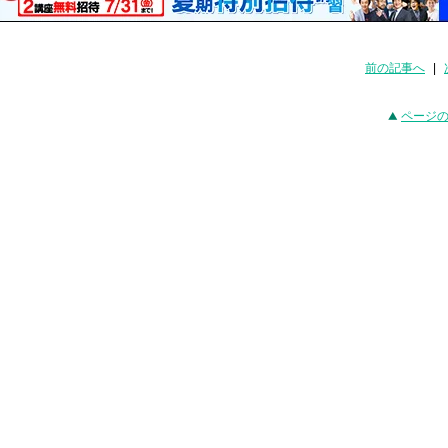
前の記事へ
|
ページ