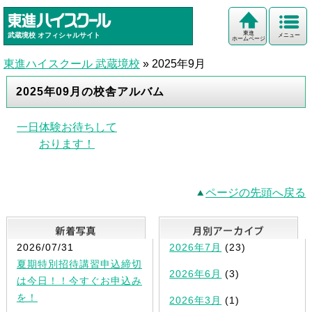
東進
武蔵境校
オフィシャルサイト
メニュー
ホームページ
東進ハイスクール 武蔵境校
»
2025年9月
2025年09月の校舎アルバム
一日体験お待ちして
おります！
ページの先頭へ戻る
新着写真
2026/07/31
2026年7月
(23)
夏期特別招待講習申込締切
2026年6月
(3)
は今日！！今すぐお申込み
を！
2026年3月
(1)