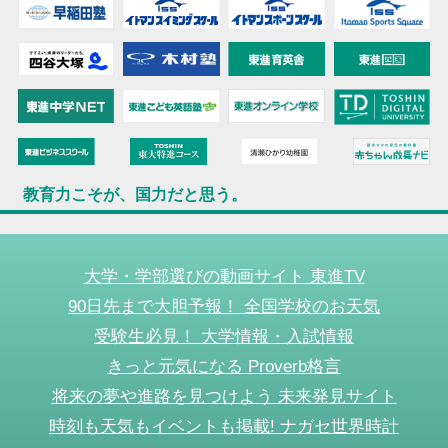
教育力こそが、国力だと思う。
大学・学部選びの動画サイト 東進TV
90日先まで大胆予報！ 全国学校のお天気
受験生必見！ 大学情報・入試情報
きっと元気になる Proverb格言
将来の夢や進路を見つけよう 未来発見サイト
時刻も天気もイベントも掲載! ナガセ世界時計