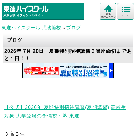
東進
武蔵境校
オフィシャルサイト
メニュー
ホームページ
東進ハイスクール 武蔵境校
»
ブログ
ブログ
2026年 7月 20日 夏期特別招待講習３講座締切まであ
と１日！！
【公式】2026年 夏期特別招待講習(夏期講習)|高校生
対象|大学受験の予備校・塾 東進
※高３生