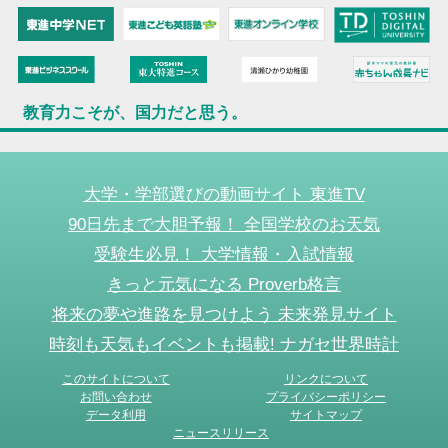
教育力こそが、国力だと思う。
大学・学部選びの動画サイト 東進TV
90日先まで大胆予報！ 全国学校のお天気
受験生必見！ 大学情報・入試情報
きっと元気になる Proverb格言
将来の夢や進路を見つけよう 未来発見サイト
時刻も天気もイベントも掲載! ナガセ世界時計
このサイトについて
リンクについて
お問い合わせ
プライバシーポリシー
データ利用
サイトマップ
ニュースリリース